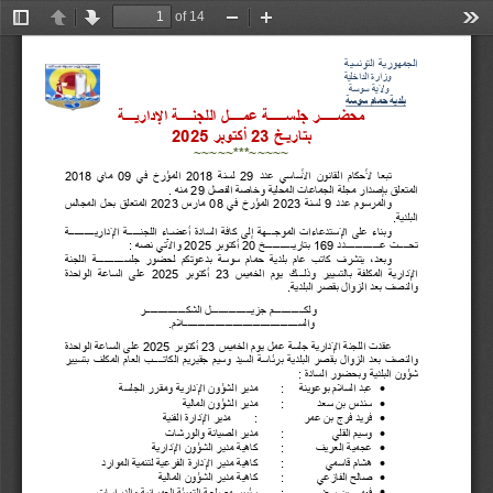
of 14
Toggle
Previous
Next
Zoom
Zoom
Too
Sidebar
Out
In
الجمھوریة التونسیة
         وزارة الداخلیة
          ولایة سوسة
بلدیة حمام سوسة
محضـــــر جلســـــة عمــــل اللجنــــة الإداریـــة
بتاریـخ 
23
 أكتوبر 
2025
~~~~~***~~~~~
تبعا 
لأحكام 
القانون 
الأساسي 
عدد 
29
لسنة 
2018
المؤرخ 
في 
09
ماي 
2018
المتعلق بإصدار مجلة الجماعات المحلیة وخاصة الفصل 
29
 منھ .
والمرسوم 
عدد 
9
لسنة 
2023
المؤرخ 
في 
08
مارس 
2023
المتعلق 
بحل 
المجالس 
البلدیة.
وبناء 
على 
الإستدعاءات 
الموجـــھة 
إلى 
كافة 
السادة 
أعضـاء 
اللجنـــــة 
الإداریــــــــــة 
تحــــت عــــــــــــــدد 
169
 بتاریـــــــــــخ 
20
 أكتوبر 
2025
 والآتي نصھ :
وبعد، 
یتشرف 
كاتب 
عام 
بلدیة 
حمام 
سوسة 
بدعوتكم 
لحضور 
جلســـــــــــة 
اللجنة 
الإداریة 
المكلفة 
بالتسییر 
وذلـــك 
یوم 
الخمیس 
23
أكتوبر 
2025
على 
الساعة 
الواحدة 
والنصف بعد الزوال بقصر البلدیة.
ولكــــــــــــم جزیــــــــــــــــل الشكــــــــــــــــر 
والســــــــــــــــــــــــــــــــــــــــــــــلام.
عقدت 
اللجنة 
الإداریة 
جلسة 
عمل 
یوم 
الخمیس 
23
أكتوبر 
2025
على 
الساعة 
الواحدة 
والنصف 
بعد 
الزوال 
بقصر 
البلدیة 
برئاسة 
السید 
وسیم 
جقیریم 
الكاتــــب 
العام 
المكلف 
بتسییر 
شؤون البلدیة وبحضور السادة :

عبد السلام بوعوینة
:
مدیر الشؤون الإداریة ومقرر الجلسة

سندس بن سعد
:
مدیر الشؤون المالیة

فرید فرج بن عمر
:
مدیر الإدارة الفنیة

وسیم القلي
 :
مدیر الصیانة والورشات

عجمیة العریف
:
كاھیة مدیر الشؤون الإداریة

ھشام قاسمي
:
كاھیة مدیر الإدارة الفرعیة لتنمیة الموارد

صالح الفازعي
:
كاھیة مدیر الشؤون المالیة

فھمي بن سعد 
:
رئیس مصلحة التھیئة العمرانیة والدراسات