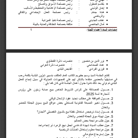

بلقاسم المعلول
:
رئیس مصلحة الأسواق والمسلخ

إیمان الوذیني
:
رئیس مصلحة الإعلامیة والتخطیط والأسالیب

ھندة 
جغام
:
رئیس 
مصلحة 
العمل 
الإجتماعي 
والثقافي 
والریاضي

عفاف الجدیدي
:
رئیس مصلحة تنفیذ المیزانیة

أمال الجلاصي
:
مكلفة بمصلحة النظافة والعنایة بالبیئة
إمضاءات السادة أعضاء اللجنة
: 
1

نور الدین بن منصور
:
متصرف دائرة القنطاوي

عماد الصمادحي
:
متصرف دائرة الغرابي

فوزي الفرادي
:
القابض البلدي
إفتتح 
الجلسة 
السید 
وسیم 
جقیریم 
الكاتب 
العام 
المكلف 
بتسییر 
شؤون 
البلدیة 
بكلمة 
رحب 
في 
مستھلھا 
بالحضور 
متقدما 
بالشكر 
لھم 
على 
المجھودات 
المبذولة 
في 
سبیل 
إنجاح 
العمل 
البلدي ثم تولى بعد ذلك تلاوة جدول أعمال الجلسة الذي كان كما یلي :
1
.
حـــــول 
المصادقة 
على 
كراس 
الشروط 
الخاص 
ببیع 
صابة 
زیتون 
على 
رؤوس 
أشجارھا لسنة 
2025
2
.
حـــــول الموافقة على مطالب تجدید عقود الإشغال الوقتي
3
.
حـــــول 
تغییر 
الصبغة 
القانونیة 
لمستغلي 
بعض 
مواقع 
البیع 
بسوق 
الجملة 
للخضر 
والغلال
4
.
حـــــول إسناد ترخیص استغلال نقطة بیع بالسوق التفصیلي "الجنان"
5
.
حول تھیئة سوق الجملة للخضر والغلال 
6
.
حول طلب مراجعة بعض المعالیم
7
.
حول مطلب السیدة شھیدة الدعاسي لجعل نھج الزمرد ذو إتجاه واحد
8
.
حول مراجعة معلوم إستغلال المنشآت الریاضیة
9
.
حول إسترجاع مبلغ مالي