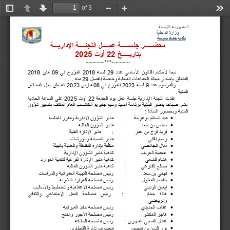
of 3
Toggle
Previous
Next
Zoom
Zoom
Too
Sidebar
Out
In
الجمھوریة التونسیة
       وزارة الداخلیة
بلدیة حمام سوسة
محضـــــر جلســـــة عمــــل اللجنــــة الإداریـــة
بتاریـــــخ 
22
 أوت 
2025
~~~~~***~~~~~
تبعا 
لأحكام 
القانون 
الأساسي 
عدد 
29
لسنة 
2018
المؤرخ 
في 
09
ماي 
2018
المتعلق بإصدار مجلة الجماعات المحلیة وخاصة الفصل 
29
 منھ .
والمرسوم 
عدد 
9
لسنة 
2023
المؤرخ 
في 
08
مارس 
2023
المتعلق 
بحل 
المجالس 
البلدیة.
عقدت 
اللجنة 
الإداریة 
جلسة 
عمل 
یوم 
الجمعة 
22
أوت 
2025
على 
الساعة 
الحادیة 
عشر 
صباحا 
بقصر 
البلدیة 
برئاسة 
السید 
وسیم 
جقیریم 
الكاتــــب 
العام 
المكلف 
بتسییر 
شؤون 
البلدیة وبحضور السادة :

عبد السلام بوعوینة
:
مدیر الشؤون الإداریة ومقرر الجلسة

سندس بن سعد
:
مدیر الشؤون المالیة

فرید فرج بن عمر
 :
مدیر الإدارة الفنیة

وسیم القلي
:
مدیر الصیانة والورشات

أمال الجلاصي
:
مكلّفة بإدارة النظافة والعنایة بالبیئة

عجمیة العریف
:
كاھیة مدیر الشؤون الإداریة

ھشام قاسمي
:
كاھیة مدیر الإدارة الفرعیة لتنمیة الموارد

صالح الفازعي
:
كاھیة مدیر الشؤون المالیة

فھمي بن سعد
:
رئیس مصلحة التھیئة العمرانیة والدراسات

بلقاسم المعلول
:
رئیس مصلحة الموارد البشریة

إیمان الوذیني
:
رئیس مصلحة الإعلامیة والتخطیط والأسالیب

ھندة 
جغام
:
رئیس 
مصلحة 
العمل 
الإجتماعي 
والثقافي 
والریاضي

عفاف الجدیدي
:
رئیس مصلحة تنفیذ المیزانیة

ھاجر المكشر
:
رئیس مصلحة الأجور والمنح

عادل المنجي المھیري
:
رئیس ملصحة النظافة

نور الدین بن منصور
:
متصرف دائرة القنطاوي