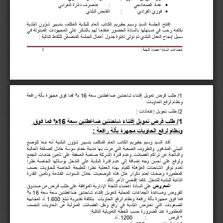

عماد الصمادحي 
:
متصرف دائرة الغرابي

فوزي الفرادي
:
القابض البلدي
إفتتح 
الجلسة 
السید 
وسیم 
جقیریم
الكاتب 
العام 
للبلدیة 
المكلف 
بتسییر 
شؤون 
البلدیة 
بكلمة 
رحب 
في 
مستھلھا 
بالسادة 
الحضور 
متقدما 
لھم 
بالشكر 
على 
المجھودات 
المبذولة 
في 
سبیل إنجاح العمل البلدي ثم تولى تلاوة جدول أعمال الجلسة المتضمّن للنّقاط التالیة :
إمضاءات السادة أعضاء اللجنة :
1
1
 /
طلب 
قرض 
تمویل 
إقتناء 
شاحنتین 
ضاغطتین 
سعة 
16
م³ 
فما 
فوق 
مجھزة 
بآلة 
رافعة 
ونظام لرفع الحاویات 
2
/ طلب تحویل إعتمادات :
1
/ طلب قرض تمویل إقتناء شاحنتین ضاغطتین سعة
6
1
م
³
فما فوق 
ونظام لرفع الحاویات 
مجھزة بآلة رافعة
: 
أفاد 
السید 
وسیم 
جقیریم 
الكاتب 
العام 
المكلف 
بتسییر 
شؤون 
البلدیة 
أنھ 
تبعا 
للوضع 
البیئي 
المتدھور 
والظروف 
الصعبة 
التي 
مرت 
بھا 
مدینة 
حمام 
سوسة 
خلال 
الصائفة 
الحالیة 
والناتجة 
عن 
تراكم 
الفضلات 
وعدم 
قدرة 
الشركة 
صاحبة 
الصفقة 
على 
تأمین 
خدمات 
الجمع 
ولرفع 
على 
أحسن 
وجھ 
إضافة 
إلى 
عدم 
قدرة 
البلدیة 
على 
التدخل 
بوسائلھا 
الخاصة 
نظرا 
لعدم 
توفر 
الشاحنات 
المؤھلة 
للقیام 
بھذه 
العملیة 
نظرا 
للطبیعة 
الخاصة 
للحاویات 
نصف 
المطمورة 
وضمانا 
لعدم 
تكرار 
مثل 
ھذه 
الوضعیات 
خلال 
السنوات 
القادمة 
وتأمین 
القدرة 
الذاتیة للبلدیة للتدخل  كلما إقتضى الأمر ذلك
المعروض 
على 
السادة 
أعضاء 
اللجنة 
الإداریة 
الموافقة 
على 
طلب 
قرض 
من 
صندوق 
القروض 
ومساعدة 
الجماعات 
المحلیة 
لتمویل 
إقتناء 
شاحنتین 
ضاغطتین 
سعة 
سعة 
16
م³ 
فما 
فوق 
مجھزة 
بآلة 
رافعة 
ونظام 
لرفع 
الحاویات 
بتكلفة 
تقدیریة 
تبلغ 
1.600
أد 
لمجابھة 
الصعوبات 
التي 
تعترض 
البلدیة 
في 
رفع 
ونقل 
الفضلات 
المنزلیة 
من 
الحاویات 
النصف 
المطمورة عند الضرورة حسب الخطة التمویلیة التالیة: 
* قرض
:
1200
. أد