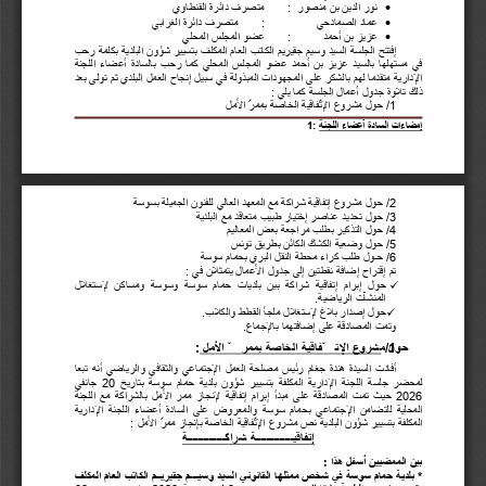

نور الدین بن منصور
:
متصرف دائرة القنطاوي

عماد الصمادحي
:
متصرف دائرة الغرابي

عزیز بن أحمد
:
عضو المجلس المحلي
إفتتح 
الجلسة 
السید 
وسیم 
جقیریم 
الكاتب 
العام 
المكلف 
بتسییر 
شؤون 
البلدیة 
بكلمة 
رحب 
في 
مستھلھا 
بالسید 
عزیز 
بن 
أحمد 
عضو 
المجلس 
المحلي 
كما 
رحب 
بالسادة 
أعضاء 
اللجنة 
الإداریة 
متقدما 
لھم 
بالشكر 
على 
المجھودات 
المبذولة 
في 
سبیل 
إنجاح 
العمل 
البلدي 
ثم 
تولى 
بعد 
ذلك تلاوة جدول أعمال الجلسة كما یلي :
1
/ حول مشروع الإتّفاقیة الخاصة بممرّ الأمل
إمضاءات السادة أعضاء اللجنة
: 
1
2
/ حول مشروع إتفاقیة شراكة مع المعھد العالي للفنون الجمیلة بسوسة
3
/ حول تحدید عناصر إختیار طبیب متعاقد مع البلدیة 
4
/ حول التذكیر بطلب مراجعة بعض المعالیم
5
/ حول وضعیة الكشك الكائن بطریق تونس
6
/ حـول طلب كراء محطة النقل البري بحمام سوسة
تم إقتراح إضافة نقطتین إلى جدول الأعمال یتمثلان في :
حول 
إبرام 
إتفاقیة 
شراكة 
بین 
بلدیات 
حمام 
سوسة 
وسوسة 
ومساكن 
لإستغلال 

المنشآت الریاضیة.
حول إصدار بلاغ لإستغلال ملجأ القطط والكلاب.

وتمت المصادقة على إضافتھما بالإجماع.
حول مشروع الإتّفاقیة الخاصة بممرّ الأمل 
1
/
:
أفادت 
السیدة 
ھندة 
جغام 
رئیس 
مصلحة 
العمل 
الإجتماعي 
والثقافي 
والریاضي 
أنھ 
تبعا 
لمحضر 
جلسة 
اللجنة 
الإداریة 
المكلفة 
بتسییر 
شؤون 
بلدیة 
حمام 
سوسة 
بتاریخ 
20
جانفي 
2026
حیث 
تمت 
المصادقة 
على 
مبدأ 
إبرام 
إتفاقیة 
لإنجاز 
ممر 
الأمل 
بالشراكة 
مع 
اللجنة 
المحلیة 
للتضامن 
الإجتماعي 
بحمام 
سوسة 
والمعروض 
على 
السادة 
أعضاء 
اللجنة 
الإداریة 
المكلفة بتسییر شؤون البلدیة نص مشروع الإتّفاقیة الخاصة بإنجاز ممرّ الأمل :
إتفاقیــــــــــــــة شراكــــــــــــــة
بین الممضیین أسفل ھذا :
*
بلدیة 
حمام 
سوسة 
في 
شخص 
ممثلھا 
القانوني 
السید 
وسیـــم 
جقیریــم 
الكاتب 
العام 
المكلف 