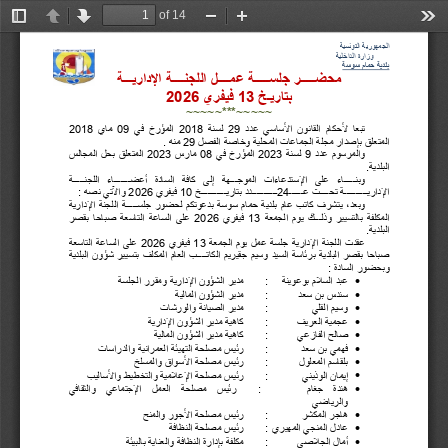
of 14
Toggle
Previous
Next
Zoom
Zoom
Too
Sidebar
Out
In
الجمھوریة التونسیة
       وزارة الداخلیة
بلدیة حمام سوسة
محضـــــر جلســـــة عمــــل اللجنــــة الإداریـــة
بتاریـخ 
13
 فیفري 
2026
~~~~~***~~~~~
تبعا 
لأحكام 
القانون 
الأساسي 
عدد 
29
لسنة 
2018
المؤرخ 
في 
09
ماي 
2018
المتعلق بإصدار مجلة الجماعات المحلیة وخاصة الفصل 
29
 منھ .
والمرسوم 
عدد 
9
لسنة 
2023
المؤرخ 
في 
08
مارس 
2023
المتعلق 
بحل 
المجالس 
البلدیة.
وبنـــــاء 
على 
الإستدعاءات 
الموجـــھة 
إلى 
كافة 
السادة 
أعضـــــــاء 
اللجنـــــة 
الإداریــــــــــة تحــــت عــــــ
24
ـــــــــــدد بتاریـــــــــــخ 
10
 فیفري 
2026
 والآتي نصھ :
وبعد، 
یتشرف 
كاتب 
عام 
بلدیة 
حمام 
سوسة 
بدعوتكم 
لحضور 
جلســـــة 
اللجنة 
الإداریة 
المكلفة 
بالتسییر 
وذلـــك 
یوم 
الجمعة 
13
فیفري 
2026
على 
الساعة 
التاسعة 
صباحا 
بقصر 
البلدیة.
عقدت 
اللجنة 
الإداریة 
جلسة 
عمل 
یوم 
الجمعة 
13
فیفري 
2026
على 
الساعة 
التاسعة 
صباحا 
بقصر 
البلدیة 
برئاسة 
السید 
وسیم 
جقیریم 
الكاتــــب 
العام 
المكلف 
بتسییر 
شؤون 
البلدیة 
وبحضور السادة :

عبد السلام بوعوینة
:
مدیر الشؤون الإداریة ومقرر الجلسة

سندس بن سعد
:
مدیر الشؤون المالیة

وسیم القلي
 :
مدیر الصیانة والورشات

عجمیة العریف
:
كاھیة مدیر الشؤون الإداریة

صالح الفازعي
:
كاھیة مدیر الشؤون المالیة

فھمي بن سعد
:
رئیس مصلحة التھیئة العمرانیة والدراسات

بلقاسم المعلول
:
رئیس مصلحة الأسواق والمسلخ

إیمان الوذیني
:
رئیس مصلحة الإعلامیة والتخطیط والأسالیب

ھندة 
جغام
:
رئیس 
مصلحة 
العمل 
الإجتماعي 
والثقافي 
والریاضي

ھاجر المكشر
:
رئیس مصلحة الأجور والمنح

عادل المنجي المھیري
:
رئیس مصلحة النظافة

أمال الجلاصي
:
مكلفة بإدارة النظافة والعنایة بالبیئة