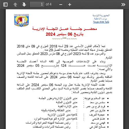
of 4
Toggle
Previous
Next
Zoom
Zoom
Too
Sidebar
Out
In
ا
لجمهورية التونسية 
وزارة الداخلية 
بلدية حمام سوسة 
محضـــــر جلســـــة عمــــل اللجنــــة الإداريـــة 
بتاريـخ 
06
سبتمبر 
2024
~~~~~***~~~~~
تبعا لأحكام القانون الأساسي عدد  
29
لسنة  
2018
المؤرخ في  
09
ماي  
2018
المتعلق بإصدار 
مجلة الجماعات المحلية وخاصة الفصل 
29
منه . 
والمرسوم عدد 
9
لسنة 
2023
المؤرخ في 
08
مارس 
2023
المتعلق بحل المجالس 
البلدية.
وبن
اء
على  الإستدعاءات  الموجـــهة  إلى  كافة  السادة  أعضـاء  اللجنـ
ــــ
ة 
الإداري
ــــــــ
ــة تح
ــــ 
ت عـ
ــــــــــــــــ
ــ
دد 
124
بتاري
ــــــــــــــــ 
خ  
05
سبتمبر
2024
والآتي نصه :
وبعد، يتشرف كاتب عام بلدية حمام سوسة بدعوتكم لحضور جلسة اللجنة الإدارية  
المكلفة بالتسيير وذلـــك يوم  
الجمعة  
06
سبتمبر
2024
على الساعة  
الثامنة والنصف 
صباحا بقصر البلدية.
عقدت اللجنة الإدارية جلسة عمل يوم  
الجمعة  
06
سبتمبر
2024
على الساعة  
ا
لثامنة والنصف
صباحا بقصر البلدية
برئاسة السيد سامي الحمدي الكاتــــب العام المكلف  
بتسيير شؤون البلدية وبحضور السادة : 
•
عبد السلام بوعوينة 
:
مدير الشؤون الإدارية
ومقرر الجلسة 
•
سندس بن سعد
:
مدير الشؤون المالية
•
فريد فرج بن عمر 
:
مدير الإدارة الفنية
•
طارق بن عمر  
  :
مدير النظافة والعناية بالبيئة 
•
عجمية العريف
:
كاهية مدير الشؤون الإدارية
•
هشام قاسمي 
:
كاهية مدير الإدارة الفرعية لتنمية الموارد
•
فهمي بن سعد
:
رئيس مصلحة التهيئة العمرانية 
والدراسات
•
صالح الفازعي 
:
رئيس مصلحة الشراءات والصفقات