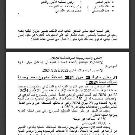
•
هاجر المكشر 
:
رئيس مصلحة الأجور والمنح
•
عفاف الجديدي 
:
رئيس مصلحة تنفيذ الميزانية 
•
عماد الصمادحي 
:
متصرف دائرة الغرابي
1
إفتتح
الجلسة السيد سامي الحمدي الكاتب العام المكلف بتسيير شؤون البلدية بكلمة  
رحب في مستهلها بالحضور متقدما بالشكر لهم على المجهودات المبذولة في سبيل إنجاح 
العمل البلدي، ثم 
تولى 
بعد ذلك تلاوة جدول الأعمال الذي تضمن النقاط التالية :
1
/
مشروع تعبيد وصيانة الطرقات لسنة 
2024
.
2
/
المشاركة  للإنتفاع  بأنشطة  المساندة  الفنية  في  
إ
ستغلال  موارد  الهبة  
السويسرية. 
3
/
تحيين 
البرنامج الإستثماري 
2022
/
2023
/
2024
.
1
./
تعديل مداولة  
28
جوان  
2024
المتعلقة ب
مشروع تعبيد وصيانة 
الطرقات لسنة 
2024
 :
أفاد السيد فريد بن عمر مدير الشؤون الفنية
أن
ه
تم التداول في برنامج مشروع تعبيد 
وصيانة الطرقات لسنة  
2024
من قبل اللجنة الإدارية المنعقدة يومي  
21
فيفري  
2024
و  
28
ماي  
2024
ليتم الحسم النهائي لبرنامج التدخل الخاص بالمشروع بعد الترفيع في 
الإعتمادات المخصصة له إلى  
950
أد وبعد أخد أراء المصالح العمومية من قبل اللجنة 
الإدارية المنعقدة يوم  
28
جوان  
2024
والتي تم خلالها المصادقة على برنامج التدخل 
الخاص بالمشروع باعتمادات
جملية
قدرها 
950
أد
.
وحيث تم السهو عن ذكر الخطة التمويلية للمشروع وهي نفس الخطة المدونة  
بميزانية البلدية كالتالي :  
-
350
أد : مساعدة غير موظفة
-
600
أد 
 :
تمويل ذاتي 
وحيث قامت إدارة صندوق القروض ومساعدة الجماعات المحلية بالدعوة "للتعبير  
عن الرغبة في المشاركة لإستغلال فواضل الإعتمادات المرصودة بعنوان برنامج التنمية 
الحضرية والحوكمة المحلية "والتي تم تحديدها بملفات يتم إيداعها بالصندوق قبل يوم  
10