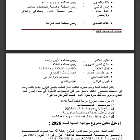

بلقاسم المعلول
:
رئیس مصلحة الأسواق والمسلخ

إیمان الوذیني
:
رئیس مصلحة الإعلامیة والتخطیط والأسالیب

ھندة 
جغام
:
رئیس 
مصلحة 
العمل 
الإجتماعي 
والثقافي 
والریاضي

عفاف الجدیدي
:
رئیس مصلحة تنفیذ المیزانیة
إمضاءات السادة أعضاء اللجنة
: 
1

ھاجر المكشر
:
رئیس مصلحة الأجور والمنح

عادل المنجي المھیري
:
رئیس مصلحة النظافة

أمال الجلاصي
:
مكلفة بإدارة النظافة والعنایة بالبیئة

نور الدین بن منصور
:
متصرف دائرة القنطاوي

عماد الصمادحي
:
متصرف دائرة الغرابي

فوزي الفرادي
:
القابض البلدي
إفتتح 
الجلسة 
السید 
وسیم 
جقیریم 
الكاتب 
العام 
المكلف 
بتسییر 
شؤون 
البلدیة 
بكلمة 
رحب 
في 
مستھلھا 
بالحضور 
متقدما 
بالشكر 
لھم 
على 
المجھودات 
المبذولة 
في 
سبیل 
إنجاح 
العمل 
البلدي ثم تولى بعد ذلك تلاوة جدول أعمال الجلسة الذي كان كما یلي :
1
/ حول تعدیل مشروع میزانیة البلدیة لسنة 
2026
2
/ تحویــــــــــل إعتمــــــــــــادات
3
/ التنقیح النھائي لمیزانیة البلدیة لسنة 
2025
4
/ حول مطلب جمعیة صیانة مدینة حمام سوسة
5
/ حـــول إجراءات بتة كراء محلات تجاریة تابعة للبلدیة
1
/
 حول تعدیل مشروع میزانیة البلدیة لسنة 
2026
: 
أفادت 
السیدة 
سندس 
بن 
سعد 
مدیرة 
الشؤون 
المالیة 
أنّھ 
تبعا 
لمكتوب 
السیـــــــــــــــــد 
والــــــــــي 
سوســـــــــــة 
عــــــــــــــــــدد 
14404
المؤرخ 
في 
27
أكتوبر 
2025
حول 
مشروع میزانیة البلدیة لسنة 
2026
 قد تم تسجیل الملاحظات التالیة :