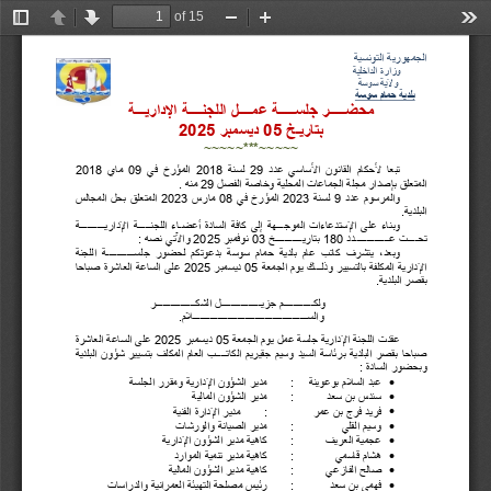
of 15
Toggle
Previous
Next
Zoom
Zoom
Too
Sidebar
Out
In
الجمھوریة التونسیة
         وزارة الداخلیة
          ولایة سوسة
بلدیة حمام سوسة
محضـــــر جلســـــة عمــــل اللجنــــة الإداریـــة
بتاریـخ 
05
 دیسمبر 
2025
~~~~~***~~~~~
تبعا 
لأحكام 
القانون 
الأساسي 
عدد 
29
لسنة 
2018
المؤرخ 
في 
09
ماي 
2018
المتعلق بإصدار مجلة الجماعات المحلیة وخاصة الفصل 
29
 منھ .
والمرسوم 
عدد 
9
لسنة 
2023
المؤرخ 
في 
08
مارس 
2023
المتعلق 
بحل 
المجالس 
البلدیة.
وبناء 
على 
الإستدعاءات 
الموجـــھة 
إلى 
كافة 
السادة 
أعضـاء 
اللجنـــــة 
الإداریــــــــــة 
تحــــت عــــــــــــــدد 
180
 بتاریـــــــــــخ 
03
 نوفمبر 
2025
 والآتي نصھ :
وبعد، 
یتشرف 
كاتب 
عام 
بلدیة 
حمام 
سوسة 
بدعوتكم 
لحضور 
جلســـــــــــة 
اللجنة 
الإداریة 
المكلفة 
بالتسییر 
وذلـــك 
یوم 
الجمعة 
05
دیسمبر 
2025
على 
الساعة 
العاشرة 
صباحا 
بقصر البلدیة.
ولكــــــــــــم جزیــــــــــــــــل الشكــــــــــــــــر 
والســــــــــــــــــــــــــــــــــــــــــــــلام.
عقدت 
اللجنة 
الإداریة 
جلسة 
عمل 
یوم 
الجمعة 
05
دیسمبر 
2025
على 
الساعة 
العاشرة 
صباحا 
بقصر 
البلدیة 
برئاسة 
السید 
وسیم 
جقیریم 
الكاتــــب 
العام 
المكلف 
بتسییر 
شؤون 
البلدیة 
وبحضور السادة :

عبد السلام بوعوینة
:
مدیر الشؤون الإداریة ومقرر الجلسة

سندس بن سعد
:
مدیر الشؤون المالیة

فرید فرج بن عمر
:
مدیر الإدارة الفنیة

وسیم القلي
 :
مدیر الصیانة والورشات

عجمیة العریف
:
كاھیة مدیر الشؤون الإداریة

ھشام قاسمي
:
كاھیة مدیر تنمیة الموارد

صالح الفازعي
:
كاھیة مدیر الشؤون المالیة

فھمي بن سعد 
:
رئیس مصلحة التھیئة العمرانیة والدراسات