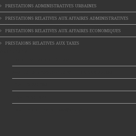
PRESTATIONS ADMINISTRATIVES URBAINES
PRESTATIONS RELATIVES AUX AFFAIRES ADMINISTRATIVES
PRESTATIONS RELATIVES AUX AFFAIRES ECONOMIQUES
PRESTAIONS RELATIVES AUX TAXES
Nos contacts
Commune HammamSousse
Avenue de la république 4011 HammamSousse
- Tel:
73 262 086
- Fax:
73 361 822
- Mail:
communehsousse@topnet.tn